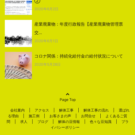
②
2020年6月2日
産業廃棄物：年度行政報告【産業廃棄物管理票
交…
2020年6月1日
コロナ関係：持続化給付金の給付状況について
2020年5月28日
Page Top
会社案内
アクセス
解体工事
解体工事の流れ
選ばれ
る理由
施工例
お客さまの声
お問合せ
よくあるご質
問
求人
ブログ
解体の豆情報
色々な豆知識
プラ
イバシーポリシー