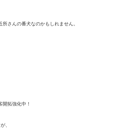
近所さんの番犬なのかもしれません。
ま
客開拓強化中！
すが、