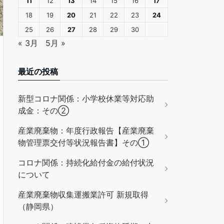
11
12
13
14
15
16
17
18
19
20
21
22
23
24
25
26
27
28
29
30
« 3月
5月 »
最近の投稿
新型コロナ関係：小学校休業等対応助
成金：その②
産業廃棄物：年度行政報告【産業廃棄
物管理票交付等状況報告書】その①
コロナ関係：持続化給付金の給付状況
について
産業廃棄物収集運搬業許可 新規取得
（静岡県）