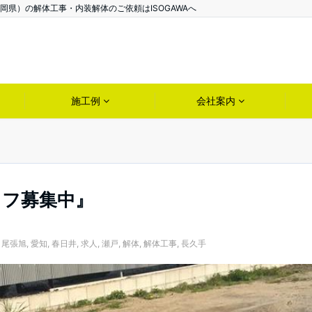
県）の解体工事・内装解体のご依頼はISOGAWAへ
施工例
会社案内
ッフ募集中』
,
尾張旭
,
愛知
,
春日井
,
求人
,
瀬戸
,
解体
,
解体工事
,
長久手