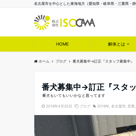
名古屋市を中心とした東海地方（愛知県・岐阜県・三重県・静岡
HOME
解体とは
ホーム
ブログ
番犬募集中→訂正『スタッフ募集中』
番犬募集中→訂正『スタ
番犬もいてもいいかなと思ってます
2016年4月20日
ブログ
2016年
,
名古屋市
,
営業