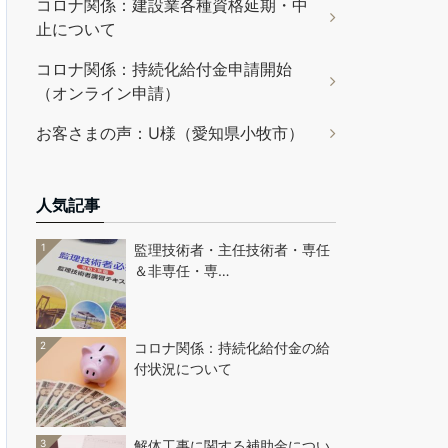
コロナ関係：建設業各種資格延期・中
止について
コロナ関係：持続化給付金申請開始
（オンライン申請）
お客さまの声：U様（愛知県小牧市）
人気記事
1
監理技術者・主任技術者・専任
＆非専任・専…
2
コロナ関係：持続化給付金の給
付状況について
3
解体工事に関する補助金につい