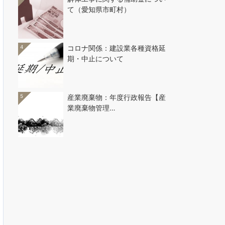
て（愛知県市町村）
4
コロナ関係：建設業各種資格延
期・中止について
5
産業廃棄物：年度行政報告【産
業廃棄物管理…