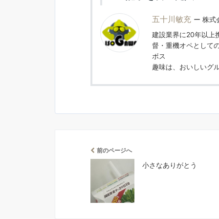
五十川敏充
株式
建設業界に20年以上
督・重機オペとしての
ボス
趣味は、おいしいグ
前のページへ
小さなありがとう