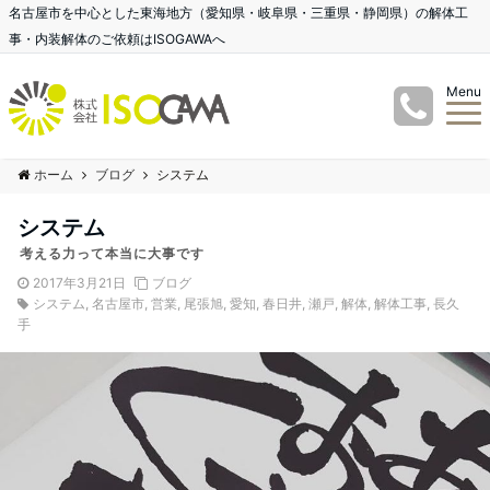
名古屋市を中心とした東海地方（愛知県・岐阜県・三重県・静岡県）の解体工
事・内装解体のご依頼はISOGAWAへ
Menu
ホーム
ブログ
システム
システム
考える力って本当に大事です
2017年3月21日
ブログ
システム
,
名古屋市
,
営業
,
尾張旭
,
愛知
,
春日井
,
瀬戸
,
解体
,
解体工事
,
長久
手