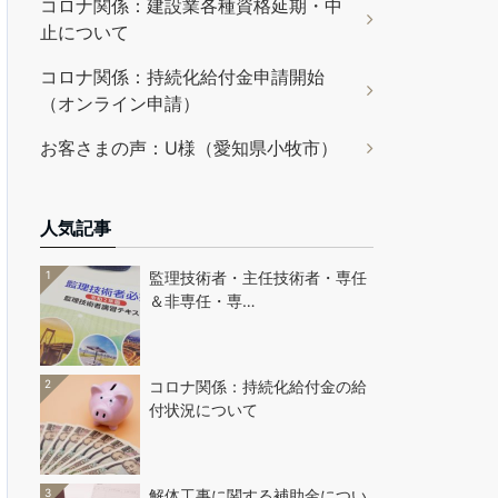
コロナ関係：建設業各種資格延期・中
止について
コロナ関係：持続化給付金申請開始
（オンライン申請）
お客さまの声：U様（愛知県小牧市）
人気記事
1
監理技術者・主任技術者・専任
＆非専任・専…
2
コロナ関係：持続化給付金の給
付状況について
3
解体工事に関する補助金につい