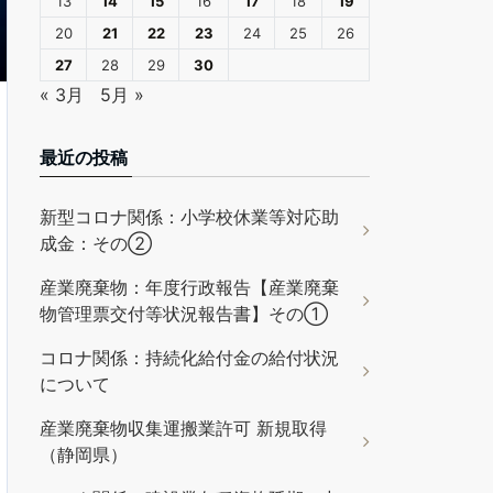
13
14
15
16
17
18
19
20
21
22
23
24
25
26
27
28
29
30
« 3月
5月 »
最近の投稿
新型コロナ関係：小学校休業等対応助
成金：その②
産業廃棄物：年度行政報告【産業廃棄
物管理票交付等状況報告書】その①
コロナ関係：持続化給付金の給付状況
について
産業廃棄物収集運搬業許可 新規取得
（静岡県）