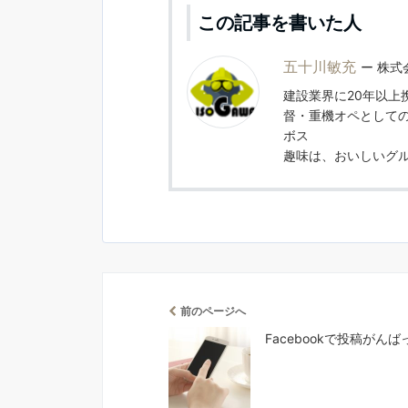
この記事を書いた人
五十川敏充
株式
建設業界に20年以上
督・重機オペとしての
ボス
趣味は、おいしいグ
前のページへ
Facebookで投稿がん