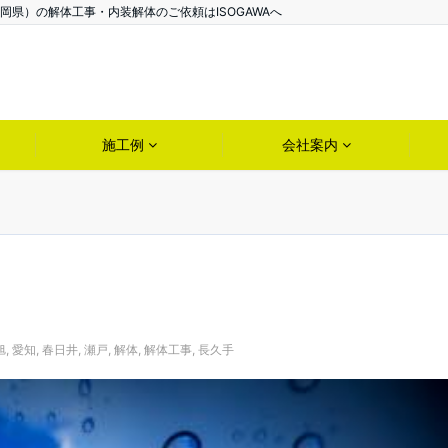
県）の解体工事・内装解体のご依頼はISOGAWAへ
施工例
会社案内
旭
,
愛知
,
春日井
,
瀬戸
,
解体
,
解体工事
,
長久手