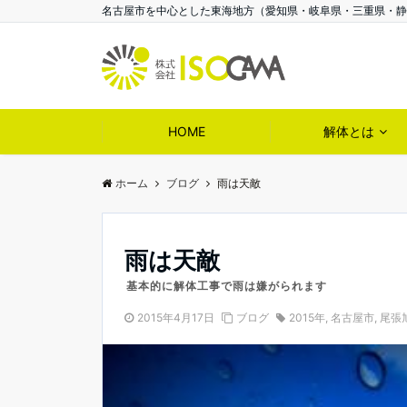
名古屋市を中心とした東海地方（愛知県・岐阜県・三重県・静岡
HOME
解体とは
ホーム
ブログ
雨は天敵
雨は天敵
基本的に解体工事で雨は嫌がられます
2015年4月17日
ブログ
2015年
,
名古屋市
,
尾張