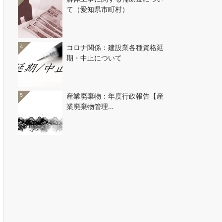
て（愛知県市町村）
4
コロナ関係：建設業各種資格延
期・中止について
5
産業廃棄物：年度行政報告【産
業廃棄物管理…