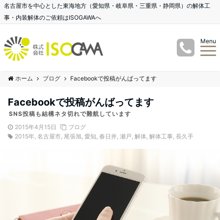
名古屋市を中心とした東海地方（愛知県・岐阜県・三重県・静岡県）の解体工
事・内装解体のご依頼はISOGAWAへ
Menu
ホーム
ブログ
Facebookで投稿がんばってます
Facebookで投稿がんばってます
SNS投稿も結構ネタ切れで難航しています
2015年4月15日
ブログ
2015年
,
名古屋市
,
尾張旭
,
愛知
,
春日井
,
瀬戸
,
解体
,
解体工事
,
長久手