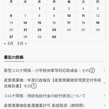
月
火
水
木
金
土
日
1
2
3
4
5
6
7
8
9
10
11
12
13
14
15
16
17
18
19
20
21
22
23
24
25
26
27
28
29
30
« 3月
5月 »
最近の投稿
新型コロナ関係：小学校休業等対応助成金：その②
産業廃棄物：年度行政報告【産業廃棄物管理票交付等状
況報告書】その①
コロナ関係：持続化給付金の給付状況について
産業廃棄物収集運搬業許可 新規取得（静岡県）