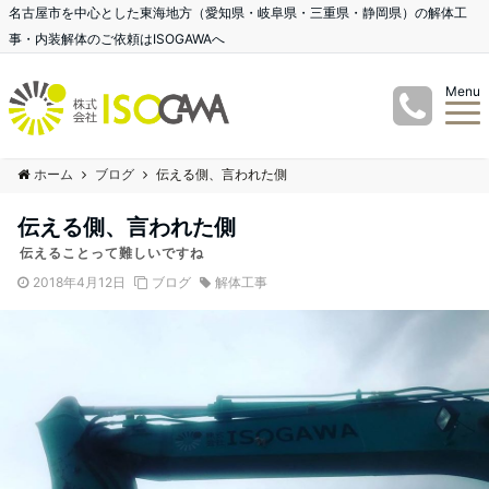
名古屋市を中心とした東海地方（愛知県・岐阜県・三重県・静岡県）の解体工
事・内装解体のご依頼はISOGAWAへ
Menu
ホーム
ブログ
伝える側、言われた側
伝える側、言われた側
伝えることって難しいですね
2018年4月12日
ブログ
解体工事