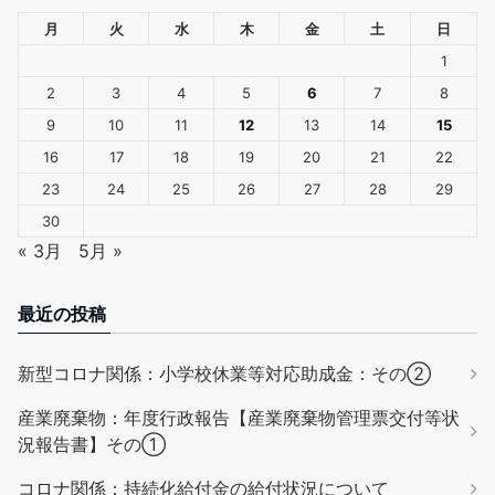
月
火
水
木
金
土
日
1
2
3
4
5
6
7
8
9
10
11
12
13
14
15
16
17
18
19
20
21
22
23
24
25
26
27
28
29
30
« 3月
5月 »
最近の投稿
新型コロナ関係：小学校休業等対応助成金：その②
産業廃棄物：年度行政報告【産業廃棄物管理票交付等状
況報告書】その①
コロナ関係：持続化給付金の給付状況について