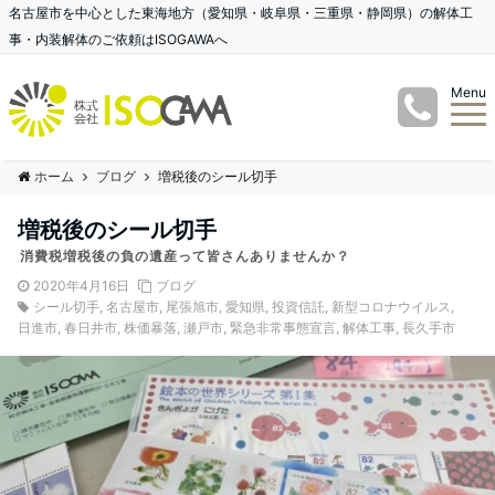
名古屋市を中心とした東海地方（愛知県・岐阜県・三重県・静岡県）の解体工
事・内装解体のご依頼はISOGAWAへ
Menu
ホーム
ブログ
増税後のシール切手
増税後のシール切手
消費税増税後の負の遺産って皆さんありませんか？
2020年4月16日
ブログ
シール切手
,
名古屋市
,
尾張旭市
,
愛知県
,
投資信託
,
新型コロナウイルス
,
日進市
,
春日井市
,
株価暴落
,
瀬戸市
,
緊急非常事態宣言
,
解体工事
,
長久手市