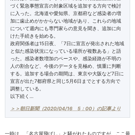
づく緊急事態宣言の対象区域を追加する方向で検討
に入った。北海道や愛知県、京都府など感染者の増
加に歯止めがかからない地域があり、これらの地域
について週内にも専門家らの意見を聞き、追加に向
けた手続きを始める。
政府関係者は15日夜、「7日に宣言が発出された地域
と似た感染状況になっている場所が複数ある」と語
った。感染者数増加のペースや、感染経路が不明の
人の割合など、今後のデータを見極め、慎重に判断
する。追加する場合の期間は、東京や大阪など7日に
宣言が出た7都府県と同じ5月6日までとする方向で
調整している。
以下続く…
＞＞朝日新聞（2020/04/16 5：00）の記事より
一時は、「名古屋飛ばし」と騒がれたものですが、ここ最