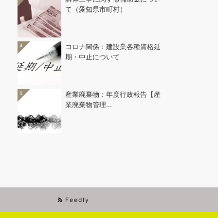
て（愛知県市町村）
4
コロナ関係：建設業各種資格延
期・中止について
5
産業廃棄物：年度行政報告【産
業廃棄物管理…
Feedly