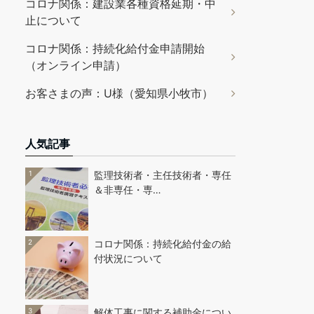
コロナ関係：建設業各種資格延期・中
止について
コロナ関係：持続化給付金申請開始
（オンライン申請）
お客さまの声：U様（愛知県小牧市）
人気記事
1
監理技術者・主任技術者・専任
＆非専任・専…
2
コロナ関係：持続化給付金の給
付状況について
3
解体工事に関する補助金につい