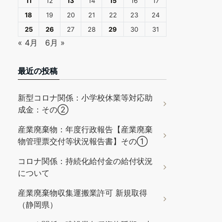
11
12
13
14
15
16
17
18
19
20
21
22
23
24
25
26
27
28
29
30
31
« 4月
6月 »
最近の投稿
新型コロナ関係：小学校休業等対応助
成金：その②
産業廃棄物：年度行政報告【産業廃棄
物管理票交付等状況報告書】その①
コロナ関係：持続化給付金の給付状況
について
産業廃棄物収集運搬業許可 新規取得
（静岡県）